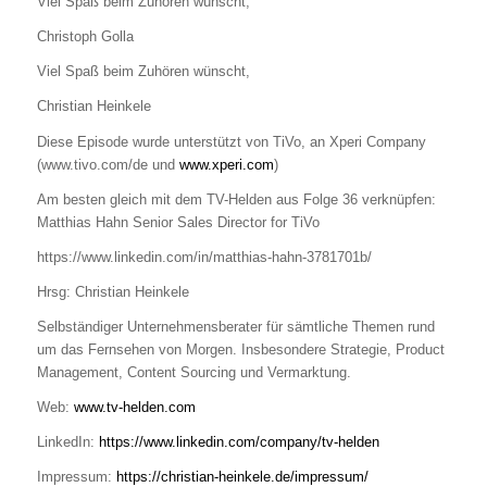
Viel Spaß beim Zuhören wünscht,
Christoph Golla
Viel Spaß beim Zuhören wünscht,
Christian Heinkele
Diese Episode wurde unterstützt von TiVo, an Xperi Company
(www.tivo.com/de und
www.xperi.com
)
Am besten gleich mit dem TV-Helden aus Folge 36 verknüpfen:
Matthias Hahn Senior Sales Director for TiVo
https://www.linkedin.com/in/matthias-hahn-3781701b/
Hrsg: Christian Heinkele
Selbständiger Unternehmensberater für sämtliche Themen rund
um das Fernsehen von Morgen. Insbesondere Strategie, Product
Management, Content Sourcing und Vermarktung.
Web:
www.tv-helden.com
LinkedIn:
https://www.linkedin.com/company/tv-helden
Impressum:
https://christian-heinkele.de/impressum/