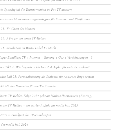
ie Sportdigital die Transformation im Pay TV meistert
Innovative Monetarisierungsstrategien für Streamer und Plattformen
25: TV-Chart des Monats
25: 5 Fragen an einen TV-Helden
5: Revolution im Whitel Label TV Markt
Super Bundling: TV + Internet + Gaming + Gas + Versicherungen +?
Gen TikTok: Wie begeistere ich Gen Z & Alpha für mein Fernsehen?
edia hall 25: Personalisierung als Schlüssel für Audience Engagement
NEWS, der Newsletter für die TV-Branche
ehörte TV-Helden Folge 2024 geht an Markus Haertenstein (Exaring)
t der TV-Helden – ein starker Auftakt zur media hall 2025
 2025 in Frankfurt das TV-Familienfest
r der media hall 2024