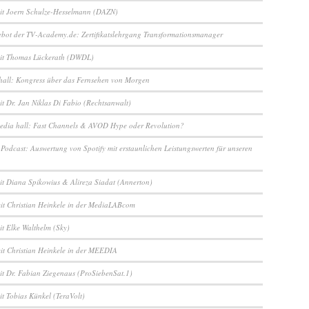
it Joern Schulze-Hesselmann (DAZN)
bot der TV-Academy.de: Zertifikatslehrgang Transformationsmanager
mit Thomas Lückerath (DWDL)
hall: Kongress über das Fernsehen von Morgen
it Dr. Jan Niklas Di Fabio (Rechtsanwalt)
edia hall: Fast Channels & AVOD Hype oder Revolution?
Podcast: Auswertung von Spotify mit erstaunlichen Leistungswerten für unseren
it Diana Spikowius & Alireza Siadat (Annerton)
mit Christian Heinkele in der MediaLABcom
it Elke Walthelm (Sky)
mit Christian Heinkele in der MEEDIA
it Dr. Fabian Ziegenaus (ProSiebenSat.1)
it Tobias Künkel (TeraVolt)