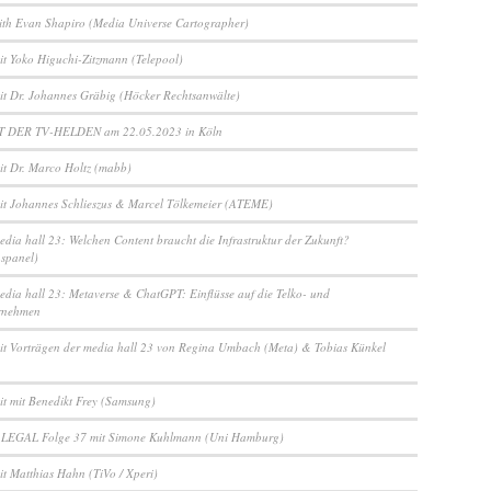
ith Evan Shapiro (Media Universe Cartographer)
it Yoko Higuchi-Zitzmann (Telepool)
it Dr. Johannes Gräbig (Höcker Rechtsanwälte)
 DER TV-HELDEN am 22.05.2023 in Köln
it Dr. Marco Holtz (mabb)
it Johannes Schlieszus & Marcel Tölkemeier (ATEME)
edia hall 23: Welchen Content braucht die Infrastruktur der Zukunft?
nspanel)
edia hall 23: Metaverse & ChatGPT: Einflüsse auf die Telko- und
rnehmen
it Vorträgen der media hall 23 von Regina Umbach (Meta) & Tobias Künkel
it mit Benedikt Frey (Samsung)
 LEGAL Folge 37 mit Simone Kuhlmann (Uni Hamburg)
it Matthias Hahn (TiVo / Xperi)