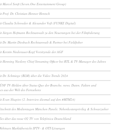
it Marcel Senft (Seven.One Entertainment Group)
it Prof. Dr. Christian-Henner Hentsch
it Claudia Schroeder & Alexander Voß (FUNKE Digital)
it Jürgen Hofmann Rechtsanwalt zu den Neuerungen bei der Filmföderung
it Dr. Martin Diesbach Rechtsanwalt & Partner bei Fieldfisher
it Kerstin Niederauer-Kopf Vorsitzende der AGF
it Henning Nieslony Chief Streaming Officer bei RTL & TV-Manager des Jahres
it Dr. Schmiege (BLM) über die Video Trends 2024
ÜNF TV-Helden über Status Quo der Branche, news, Daten, Fakten und
es aus der Welt des Fernsehens
it Evan Shapiro (2. Interview diesmal auf den #MTM24)
itschnitt des Medientagen München Panels: Nebenkostenprivileg & Schwarzseher
lles über das neue O2 TV von Telefónica Deutschland
Webinars Marktübersicht IPTV- & OTT-Lösungen