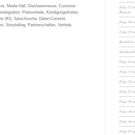
lcos, Media Hall, Glasfasermesse, Customer
Folge 57 m
Branche
integration, Preisvorteile, Kündigungsfristen,
enz (KI), Sprachsuche, Daten-Consent,
Folge 56 m
 Storytelling, Partnerschaften, Vertrieb,
Folge 55 m
Rückblick 
StadtLandV
Folge 54 m
Folge 53 m
Folge 52 m
Folge 51 m
Folge 50 m
Folge 49 m
Folge 48 m
Folge 47 m