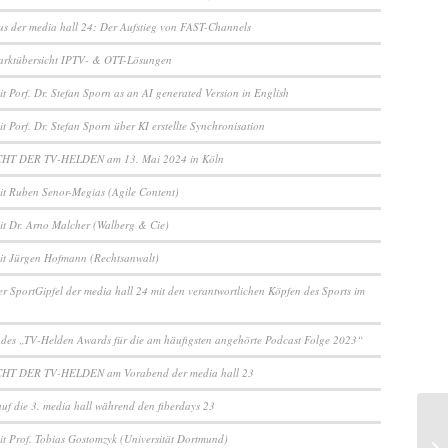
us der media hall 24: Der Aufstieg von FAST-Channels
arktübersicht IPTV- & OTT-Lösungen
t Porf. Dr. Stefan Sporn as an AI generated Version in English
t Porf. Dr. Stefan Sporn über KI erstellte Synchronisation
CHT DER TV-HELDEN am 13. Mai 2024 in Köln
it Ruben Senor-Megias (Agile Content)
it Dr. Arno Malcher (Walberg & Cie)
it Jürgen Hofmann (Rechtsanwalt)
er SportGipfel der media hall 24 mit den verantwortlichen Köpfen des Sports im
 des „TV-Helden Awards für die am häufigsten angehörte Podcast Folge 2023“
CHT DER TV-HELDEN am Vorabend der media hall 23
auf die 3. media hall während den fiberdays 23
it Prof. Tobias Gostomzyk (Universität Dortmund)