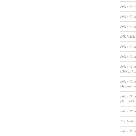
Folge 46 w
Folge 45 m
Folge 44 m
DIE NACHT
Folge 43 m
Folge 42 m
Folge 41 m
(Diskussio
Folge 40 m
Mediaunte
Folge 39 m
(Teravolt)
Folge 38 m
TV-Helden
Folge 36 m