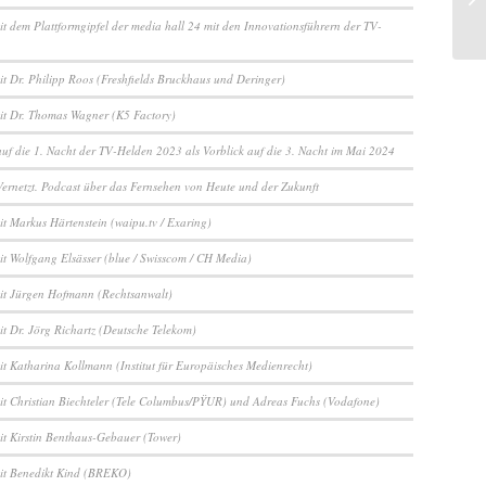
it dem Plattformgipfel der media hall 24 mit den Innovationsführern der TV-
it Dr. Philipp Roos (Freshfields Bruckhaus und Deringer)
it Dr. Thomas Wagner (K5 Factory)
auf die 1. Nacht der TV-Helden 2023 als Vorblick auf die 3. Nacht im Mai 2024
ernetzt. Podcast über das Fernsehen von Heute und der Zukunft
it Markus Härtenstein (waipu.tv / Exaring)
it Wolfgang Elsässer (blue / Swisscom / CH Media)
it Jürgen Hofmann (Rechtsanwalt)
it Dr. Jörg Richartz (Deutsche Telekom)
it Katharina Kollmann (Institut für Europäisches Medienrecht)
it Christian Biechteler (Tele Columbus/PŸUR) und Adreas Fuchs (Vodafone)
it Kirstin Benthaus-Gebauer (Tower)
it Benedikt Kind (BREKO)