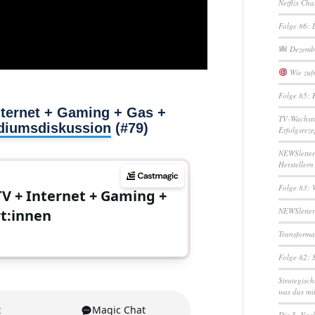
Netflix Ch
Folge 86: 
Dezembe
Wie zufr
Folge 85: 
nternet + Gaming + Gas +
TV-Wachstu
diumsdiskussion (#79)
Erfolgsreze
NEWSletter
Herstellern
Folge 83: 
NEWSletter
Transformat
Folge 82: 
Strategisc
was das mi
Die 5. Nac