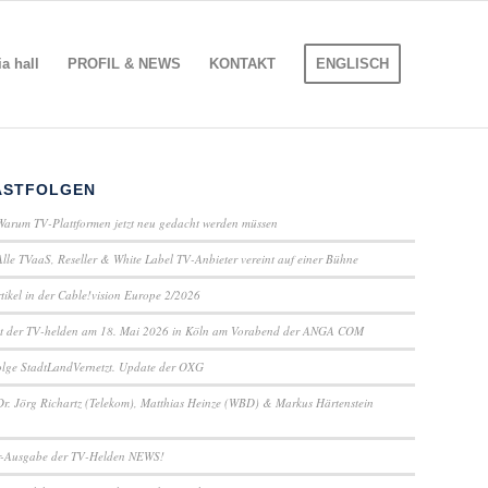
 hall
PROFIL & NEWS
KONTAKT
ENGLISCH
ASTFOLGEN
Warum TV-Plattformen jetzt neu gedacht werden müssen
Alle TVaaS, Reseller & White Label TV-Anbieter vereint auf einer Bühne
ikel in der Cable!vision Europe 2/2026
t der TV-helden am 18. Mai 2026 in Köln am Vorabend der ANGA COM
lge StadtLandVernetzt. Update der OXG
Dr. Jörg Richartz (Telekom), Matthias Heinze (WBD) & Markus Härtenstein
-Ausgabe der TV-Helden NEWS!