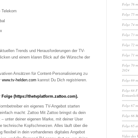
Folge 76 m
e Telekom
Folge 75 m
bal
Folge 74 m
ix
Folge 73 m
Folge 72 m
 aktuellen Trends und Herausforderungen der TV-
Folge 71 m
licken und einem klaren Blick auf die Wünsche der
Folge 70 m
2024
vativen Ansätzen für Content-Personalisierung zu
r
www.tv-helden.com
kannst Du Dich registrieren.
Folge 69 m
Folge 68 F
Erstaunlich
 Folge (https://thetvplatform.zattoo.com).
Folge 67 m
ormbetreiber ein eigenes TV-Angebot starten
einfach macht: Zattoo Mit Zattoo bringst du dein
Folge 66 M
– unter deiner eigenen Marke, mit deiner User
e technische Kopfschmerzen. Alles läuft über die
Folge 65 a
g flexibel in dein vorhandenes digitales Angebot
Video des 