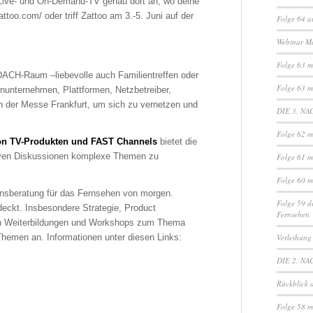
s Live- und On-Demand-TV genau dort an, wo deine
attoo.com/ oder triff Zattoo am 3.-5. Juni auf der
Folge 64 a
Webinar M
Folge 63 mi
 DACH-Raum –liebevolle auch Familientreffen oder
Folge 63 mi
nunternehmen, Plattformen, Netzbetreiber,
n der Messe Frankfurt, um sich zu vernetzen und
DIE 3. NA
Folge 62 m
on TV-Produkten und FAST Channels
bietet die
tiven Diskussionen komplexe Themen zu
Folge 61 m
Folge 60 m
ensberatung für das Fernsehen von morgen.
Folge 59 d
ckt. Insbesondere Strategie, Product
Fernsehen
ch Weiterbildungen und Workshops zum Thema
hemen an. Informationen unter diesen Links:
Verleihung
DIE 2. NA
Rückblick 
Folge 58 m