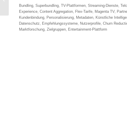
Z & Alpha für mein
Bundling, Superbundling, TV-Plattformen, Streaming-Dienste, Te
Ferns...
Experience, Content Aggregation, Flex-Tarife, Magenta TV, Partner
Kundenbindung, Personalisierung, Metadaten, Künstliche Intellig
Datenschutz, Empfehlungssysteme, Nutzerprofile, Churn Reduction,
Marktforschung, Zielgruppen, Entertainment-Plattform