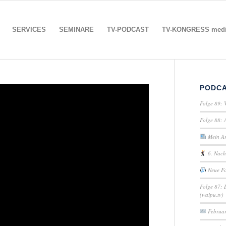
SERVICES
SEMINARE
TV-PODCAST
TV-KONGRESS media
PODC
Folge 89: 
Folge 88: 
Mein Art
6. Nach
Neue Fo
Folge 87: 
(waipu.tv)
Februar