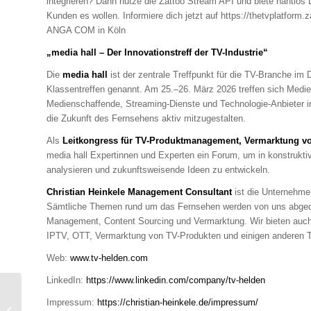
integrieren? Dann nutze die Zattoo Stream API und biete nahtlo
Kunden es wollen. Informiere dich jetzt auf https://thetvplatform.z
ANGA COM in Köln
„media hall – Der Innovationstreff der TV-Industrie“
Die
media hall
ist der zentrale Treffpunkt für die TV-Branche im
Klassentreffen genannt. Am 25.–26. März 2026 treffen sich Medie
Medienschaffende, Streaming-Dienste und Technologie-Anbieter i
die Zukunft des Fernsehens aktiv mitzugestalten.
Als
Leitkongress für TV-Produktmanagement, Vermarktung v
media hall Expertinnen und Experten ein Forum, um in konstruk
analysieren und zukunftsweisende Ideen zu entwickeln.
Christian Heinkele Management Consultant
ist die Unternehm
Sämtliche Themen rund um das Fernsehen werden von uns abgede
Management, Content Sourcing und Vermarktung. Wir bieten au
IPTV, OTT, Vermarktung von TV-Produkten und einigen anderen T
Web:
www.tv-helden.com
LinkedIn:
https://www.linkedin.com/company/tv-helden
Folge 78: Gen TikTok:
Impressum:
https://christian-heinkele.de/impressum/
Wie begeistere ich Gen