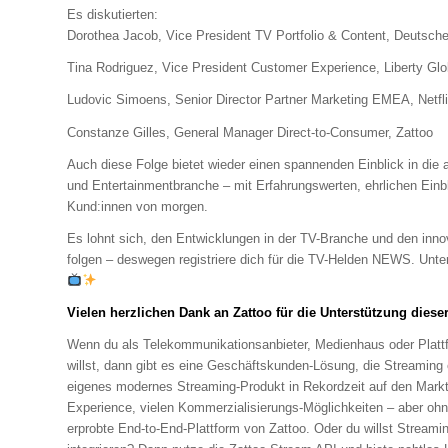
Es diskutierten:
Dorothea Jacob, Vice President TV Portfolio & Content, Deutsch
Tina Rodriguez, Vice President Customer Experience, Liberty Glo
Ludovic Simoens, Senior Director Partner Marketing EMEA, Netfl
Constanze Gilles, General Manager Direct-to-Consumer, Zattoo
Auch diese Folge bietet wieder einen spannenden Einblick in die
und Entertainmentbranche – mit Erfahrungswerten, ehrlichen Einb
Kund:innen von morgen.
Es lohnt sich, den Entwicklungen in der TV-Branche und den inno
folgen – deswegen registriere dich für die TV-Helden NEWS. Unte
Vielen herzlichen Dank an Zattoo für die Unterstützung dieser
Wenn du als Telekommunikationsanbieter, Medienhaus oder Plattf
willst, dann gibt es eine Geschäftskunden-Lösung, die Streaming 
eigenes modernes Streaming-Produkt in Rekordzeit auf den Markt 
Experience, vielen Kommerzialisierungs-Möglichkeiten – aber ohn
erprobte End-to-End-Plattform von Zattoo. Oder du willst Streamin