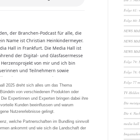
Folge 81: w
Folge 80: 
NEWS MAI 
NEWS MAI 
NEWS MAI 2
Folge 79: 
Folge 78: 
Folge 77 m
hall 2025 dreht sich alles um das Thema
s Bündeln von verschiedenen Produkten oder
TV-Helden 
 Die Expertinnen und Experten bringen dabei ihre
Die meistg
eisvorteile Kunden beeinflussen und warum
gene Nutzererlebnisse gelingt.
Die 4. Nach
genz, welche Partnerschaften im Bundling sinnvoll
media hall
formen ankommt und wie sich die Landschaft der
Imgatraile