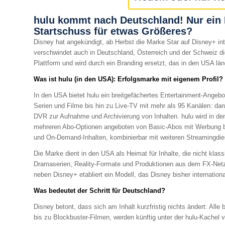
hulu kommt nach Deutschland! Nur ein
Startschuss für etwas Größeres?
Disney hat angekündigt, ab Herbst die Marke Star auf Disney+ int
verschwindet auch in Deutschland, Österreich und der Schweiz di
Plattform und wird durch ein Branding ersetzt, das in den USA lä
Was ist hulu (in den USA): Erfolgsmarke mit eigenem Profil?
In den USA bietet hulu ein breitgefächertes Entertainment-Angebot
Serien und Filme bis hin zu Live-TV mit mehr als 95 Kanälen: da
DVR zur Aufnahme und Archivierung von Inhalten. hulu wird in de
mehreren Abo-Optionen angeboten von Basic-Abos mit Werbung bis
und On-Demand-Inhalten, kombinierbar mit weiteren Streamingdi
Die Marke dient in den USA als Heimat für Inhalte, die nicht kla
Dramaserien, Reality-Formate und Produktionen aus dem FX-Netzw
neben Disney+ etabliert ein Modell, das Disney bisher internation
Was bedeutet der Schritt für Deutschland?
Disney betont, dass sich am Inhalt kurzfristig nichts ändert: Alle
bis zu Blockbuster-Filmen, werden künftig unter der hulu-Kachel ve