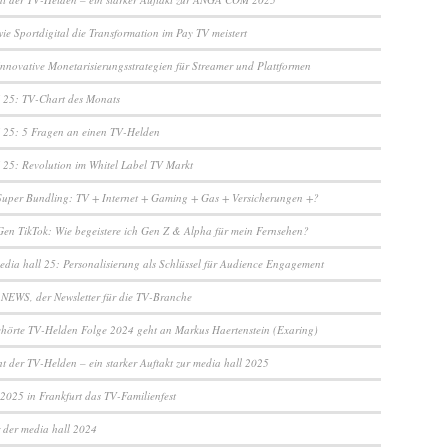
ie Sportdigital die Transformation im Pay TV meistert
Innovative Monetarisierungsstrategien für Streamer und Plattformen
25: TV-Chart des Monats
25: 5 Fragen an einen TV-Helden
5: Revolution im Whitel Label TV Markt
Super Bundling: TV + Internet + Gaming + Gas + Versicherungen +?
Gen TikTok: Wie begeistere ich Gen Z & Alpha für mein Fernsehen?
edia hall 25: Personalisierung als Schlüssel für Audience Engagement
NEWS, der Newsletter für die TV-Branche
ehörte TV-Helden Folge 2024 geht an Markus Haertenstein (Exaring)
t der TV-Helden – ein starker Auftakt zur media hall 2025
 2025 in Frankfurt das TV-Familienfest
r der media hall 2024