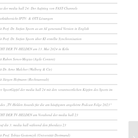
us der media hall 24: Der Aufstieg von FAST-Channels
arktübersicht IPTV- & OTT-Lösungen
t Porf. Dr. Stefan Sporn as an AI generated Version in English
t Porf. Dr. Stefan Sporn über KI erstellte Synchronisation
CHT DER TV-HELDEN am 13. Mai 2024 in Köln
it Ruben Senor-Megias (Agile Content)
it Dr. Arno Malcher (Walberg & Cie)
it Jürgen Hofmann (Rechtsanwalt)
er SportGipfel der media hall 24 mit den verantwortlichen Köpfen des Sports im
 des „TV-Helden Awards für die am häufigsten angehörte Podcast Folge 2023“
CHT DER TV-HELDEN am Vorabend der media hall 23
auf die 3. media hall während den fiberdays 23
it Prof. Tobias Gostomzyk (Universität Dortmund)