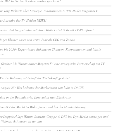
arts: Welche Serien & Filme werden geschaut?
Dr. Jörg Richartz über Strategie, Innovationen & WM 26 der MagentaTV
r-Ausgabe der TV-Helden NEWS!
ieden sind Netzbetreiber mit ihrer White Label & Resell TV-Plattform?
Roger Elsener übser sein erstes Jahr als CEO von Zattoo
m bis 2030: Expert:innen diskutieren Chancen, Kooperationen und lokale
pte
 Oktober 25: Warum startet MagentaTV eine strategische Partnerschaft mit TV-
?
Wie die Wohnungswirtschaft die TV-Zukunft gestaltet
 August 25: Was bedeutet der Markteintritt von hulu in DACH?
ion in der Bauindustrie: Innovation statt Bürokratie
SmartTV die Macht im Wohnzimmer und bei der Monitarisierung
her Doppelschlag: Warum Schwarz-Gruppe & DFL bei Dyn Media einsteigen und
t Walmart & Amazon zu tun hat
ht der TV-Helden – ein starker Auftakt zur ANGA COM 2025