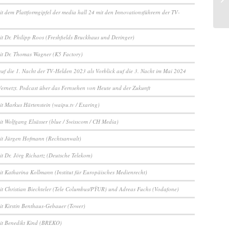
it dem Plattformgipfel der media hall 24 mit den Innovationsführern der TV-
it Dr. Philipp Roos (Freshfields Bruckhaus und Deringer)
it Dr. Thomas Wagner (K5 Factory)
auf die 1. Nacht der TV-Helden 2023 als Vorblick auf die 3. Nacht im Mai 2024
ernetzt. Podcast über das Fernsehen von Heute und der Zukunft
it Markus Härtenstein (waipu.tv / Exaring)
it Wolfgang Elsässer (blue / Swisscom / CH Media)
it Jürgen Hofmann (Rechtsanwalt)
it Dr. Jörg Richartz (Deutsche Telekom)
it Katharina Kollmann (Institut für Europäisches Medienrecht)
it Christian Biechteler (Tele Columbus/PŸUR) und Adreas Fuchs (Vodafone)
it Kirstin Benthaus-Gebauer (Tower)
it Benedikt Kind (BREKO)