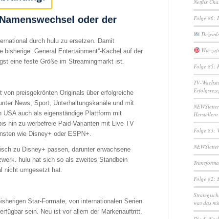
Netflix Ch
 Namenswechsel oder der
Folge 86: 
Dezembe
ernational durch hulu zu ersetzen. Damit
Wie zufr
e bisherige „General Entertainment“-Kachel auf der
ngst eine feste Größe im Streamingmarkt ist.
Folge 85: 
TV-Wachstu
Erfolgsreze
 von preisgekrönten Originals über erfolgreiche
runter News, Sport, Unterhaltungskanäle und mit
NEWSletter
n USA auch als eigenständige Plattform mit
Herstellern
 hin zu werbefreie Paid-Varianten mit Live TV
Folge 83: 
ensten wie Disney+ oder ESPN+.
NEWSletter
ssisch zu Disney+ passen, darunter erwachsene
erk. hulu hat sich so als zweites Standbein
Transformat
al nicht umgesetzt hat.
Folge 82: 
Strategisc
 bisherigen Star-Formate, von internationalen Serien
was das mi
rfügbar sein. Neu ist vor allem der Markenauftritt.
Die 5. Nac