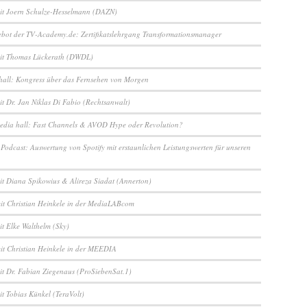
it Joern Schulze-Hesselmann (DAZN)
bot der TV-Academy.de: Zertifikatslehrgang Transformationsmanager
mit Thomas Lückerath (DWDL)
hall: Kongress über das Fernsehen von Morgen
it Dr. Jan Niklas Di Fabio (Rechtsanwalt)
edia hall: Fast Channels & AVOD Hype oder Revolution?
Podcast: Auswertung von Spotify mit erstaunlichen Leistungswerten für unseren
it Diana Spikowius & Alireza Siadat (Annerton)
mit Christian Heinkele in der MediaLABcom
it Elke Walthelm (Sky)
mit Christian Heinkele in der MEEDIA
it Dr. Fabian Ziegenaus (ProSiebenSat.1)
it Tobias Künkel (TeraVolt)