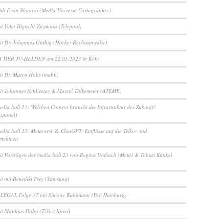
ith Evan Shapiro (Media Universe Cartographer)
it Yoko Higuchi-Zitzmann (Telepool)
it Dr. Johannes Gräbig (Höcker Rechtsanwälte)
 DER TV-HELDEN am 22.05.2023 in Köln
it Dr. Marco Holtz (mabb)
it Johannes Schlieszus & Marcel Tölkemeier (ATEME)
edia hall 23: Welchen Content braucht die Infrastruktur der Zukunft?
nspanel)
edia hall 23: Metaverse & ChatGPT: Einflüsse auf die Telko- und
rnehmen
it Vorträgen der media hall 23 von Regina Umbach (Meta) & Tobias Künkel
it mit Benedikt Frey (Samsung)
 LEGAL Folge 37 mit Simone Kuhlmann (Uni Hamburg)
it Matthias Hahn (TiVo / Xperi)