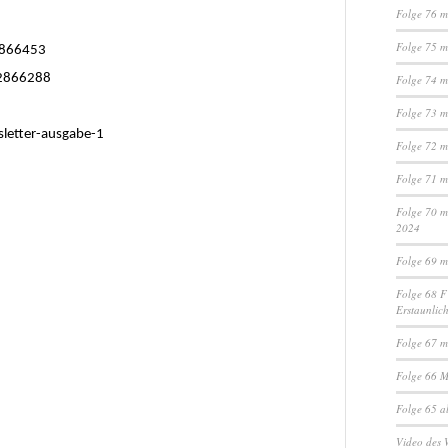
Folge 76 m
Folge 75 m
12866453
12866288
Folge 74 m
Folge 73 m
letter-ausgabe-1
Folge 72 m
Folge 71 m
Folge 70 m
2024
Folge 69 m
Folge 68 F
Erstaunlich
Folge 67 m
Folge 66 M
Folge 65 a
Video des 