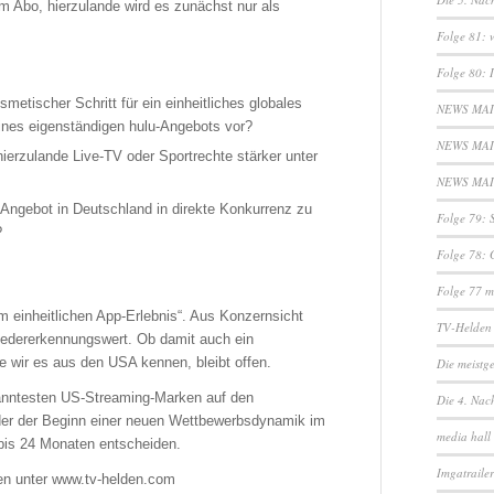
em Abo, hierzulande wird es zunächst nur als
Folge 81: w
Folge 80: 
metischer Schritt für ein einheitliches globales
NEWS MAI 
eines eigenständigen hulu-Angebots vor?
NEWS MAI 
hierzulande Live-TV oder Sportrechte stärker unter
NEWS MAI 2
-Angebot in Deutschland in direkte Konkurrenz zu
Folge 79: 
?
Folge 78: 
Folge 77 m
m einheitlichen App-Erlebnis“. Aus Konzernsicht
TV-Helden 
Wiedererkennungswert. Ob damit auch ein
ie wir es aus den USA kennen, bleibt offen.
Die meistg
ekanntesten US-Streaming-Marken auf den
Die 4. Nach
oder der Beginn einer neuen Wettbewerbsdynamik im
media hall
bis 24 Monaten entscheiden.
Imgatraile
en unter www.tv-helden.com