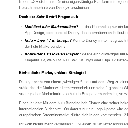
In den USA steht hulu für eine eigenständige Plattform mit eigen
Bereich innerhalb von Disney+ erscheinen.
Doch der Schritt wirft Fragen auf:
Markttest oder Markenaufbau?
Ist das Rebranding nur ein kos
App-Design, oder bereitet Disney den internationalen Rollout 
hulu + Live TV in Europa?
Könnte Disney mittelfristig auch 
der hulu-Marke bündeln?
Konkurrenz zu lokalen Playern:
Würde ein vollwertiges hulu
Magenta TV, waipu.tv, RTL+/WOW, Joyn oder Giga TV treten
Einheitliche Marke, unklare Strategie?
Disney spricht von einem „wichtigen Schritt auf dem Weg zu eine
stärkt das die Markenwiedererkennbarkeit und schafft globalen 
strategischer Markteintritt von hulu in Europa verbunden ist, so w
Eines ist klar: Mit dem hulu-Branding holt Disney eine seiner b
internationalen Bildschirm. Ob daraus nur ein Logo-Update wird 
europäischen Streamingmarkt, dürfte sich in den kommenden 12 
Ihr wollt nichts mehr verpassen? TV-Helden NEWSletter abonnier