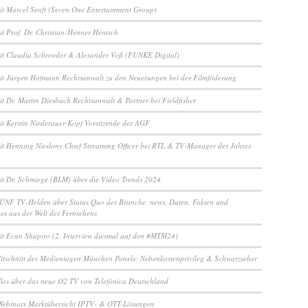
it Marcel Senft (Seven.One Entertainment Group)
it Prof. Dr. Christian-Henner Hentsch
it Claudia Schroeder & Alexander Voß (FUNKE Digital)
it Jürgen Hofmann Rechtsanwalt zu den Neuerungen bei der Filmföderung
it Dr. Martin Diesbach Rechtsanwalt & Partner bei Fieldfisher
it Kerstin Niederauer-Kopf Vorsitzende der AGF
it Henning Nieslony Chief Streaming Officer bei RTL & TV-Manager des Jahres
it Dr. Schmiege (BLM) über die Video Trends 2024
ÜNF TV-Helden über Status Quo der Branche, news, Daten, Fakten und
es aus der Welt des Fernsehens
it Evan Shapiro (2. Interview diesmal auf den #MTM24)
itschnitt des Medientagen München Panels: Nebenkostenprivileg & Schwarzseher
lles über das neue O2 TV von Telefónica Deutschland
Webinars Marktübersicht IPTV- & OTT-Lösungen