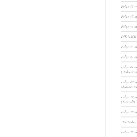
Folge 46 w
Folge 45 m
Folge 44 m
DIE NACHT
Folge 43 m
Folge 42 m
Folge 41 m
(Diskussio
Folge 40 m
Mediaunte
Folge 39 m
(Teravolt)
Folge 38 m
TV-Helden
Folge 36 m