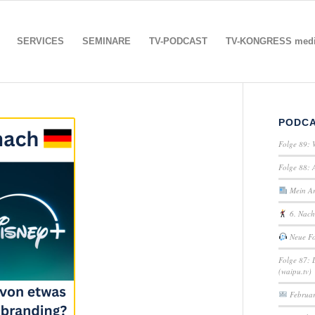
SERVICES
SEMINARE
TV-PODCAST
TV-KONGRESS media
PODC
Folge 89: 
Folge 88: 
Mein Art
6. Nach
Neue Fo
Folge 87: 
(waipu.tv)
Februar