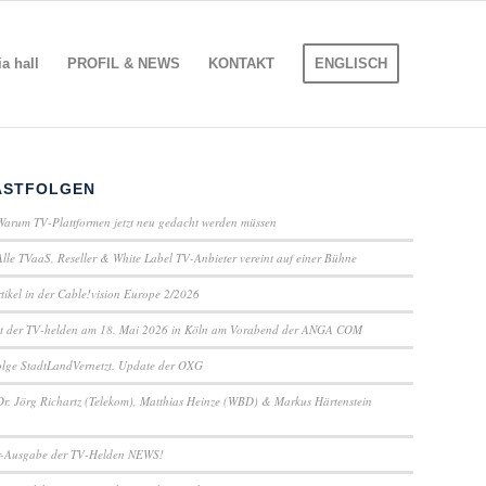
 hall
PROFIL & NEWS
KONTAKT
ENGLISCH
ASTFOLGEN
Warum TV-Plattformen jetzt neu gedacht werden müssen
Alle TVaaS, Reseller & White Label TV-Anbieter vereint auf einer Bühne
ikel in der Cable!vision Europe 2/2026
t der TV-helden am 18. Mai 2026 in Köln am Vorabend der ANGA COM
lge StadtLandVernetzt. Update der OXG
Dr. Jörg Richartz (Telekom), Matthias Heinze (WBD) & Markus Härtenstein
-Ausgabe der TV-Helden NEWS!