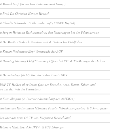
it Marcel Senft (Seven.One Entertainment Group)
it Prof. Dr. Christian-Henner Hentsch
it Claudia Schroeder & Alexander Voß (FUNKE Digital)
it Jürgen Hofmann Rechtsanwalt zu den Neuerungen bei der Filmföderung
it Dr. Martin Diesbach Rechtsanwalt & Partner bei Fieldfisher
it Kerstin Niederauer-Kopf Vorsitzende der AGF
it Henning Nieslony Chief Streaming Officer bei RTL & TV-Manager des Jahres
it Dr. Schmiege (BLM) über die Video Trends 2024
ÜNF TV-Helden über Status Quo der Branche, news, Daten, Fakten und
es aus der Welt des Fernsehens
it Evan Shapiro (2. Interview diesmal auf den #MTM24)
itschnitt des Medientagen München Panels: Nebenkostenprivileg & Schwarzseher
lles über das neue O2 TV von Telefónica Deutschland
Webinars Marktübersicht IPTV- & OTT-Lösungen