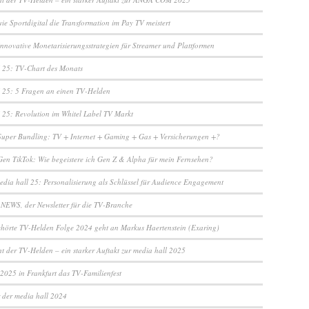
ie Sportdigital die Transformation im Pay TV meistert
Innovative Monetarisierungsstrategien für Streamer und Plattformen
25: TV-Chart des Monats
25: 5 Fragen an einen TV-Helden
5: Revolution im Whitel Label TV Markt
Super Bundling: TV + Internet + Gaming + Gas + Versicherungen +?
Gen TikTok: Wie begeistere ich Gen Z & Alpha für mein Fernsehen?
edia hall 25: Personalisierung als Schlüssel für Audience Engagement
NEWS, der Newsletter für die TV-Branche
ehörte TV-Helden Folge 2024 geht an Markus Haertenstein (Exaring)
t der TV-Helden – ein starker Auftakt zur media hall 2025
 2025 in Frankfurt das TV-Familienfest
r der media hall 2024