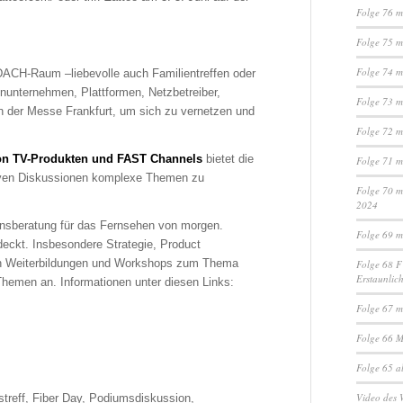
Folge 76 m
Folge 75 m
Folge 74 m
 DACH-Raum –liebevolle auch Familientreffen oder
nunternehmen, Plattformen, Netzbetreiber,
Folge 73 m
n der Messe Frankfurt, um sich zu vernetzen und
Folge 72 m
on TV-Produkten und FAST Channels
bietet die
Folge 71 m
tiven Diskussionen komplexe Themen zu
Folge 70 m
2024
ensberatung für das Fernsehen von morgen.
Folge 69 m
ckt. Insbesondere Strategie, Product
ch Weiterbildungen und Workshops zum Thema
Folge 68 F
Erstaunlich
hemen an. Informationen unter diesen Links:
Folge 67 m
Folge 66 M
Folge 65 a
Video des 
treff, Fiber Day, Podiumsdiskussion,