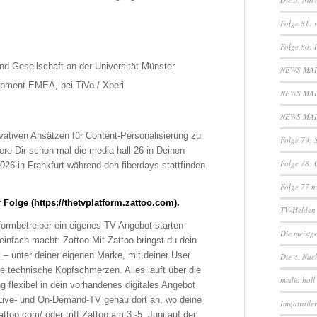
Folge 81: w
Folge 80: 
und Gesellschaft an der Universität Münster
NEWS MAI 
opment EMEA, bei TiVo / Xperi
NEWS MAI 
NEWS MAI 2
vativen Ansätzen für Content-Personalisierung zu
Folge 79: 
re Dir schon mal die media hall 26 in Deinen
Folge 78: 
26 in Frankfurt während den fiberdays stattfinden.
Folge 77 m
 Folge (https://thetvplatform.zattoo.com).
TV-Helden 
ormbetreiber ein eigenes TV-Angebot starten
Die meistg
einfach macht: Zattoo Mit Zattoo bringst du dein
– unter deiner eigenen Marke, mit deiner User
Die 4. Nach
e technische Kopfschmerzen. Alles läuft über die
media hall
g flexibel in dein vorhandenes digitales Angebot
s Live- und On-Demand-TV genau dort an, wo deine
Imgatraile
attoo.com/ oder triff Zattoo am 3.-5. Juni auf der