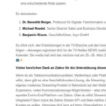
eine entscheidende Rolle spielen.
Es diskutierten:
Dr. Benedikt Berger
, Professor für Digitale Transformation 
Michael Roedel
, Senior Director Sales and Business Devel
Benjamin Risom
, Geschäftsführer, Joyn GmbH
Es lohnt sich, den Entwicklungen in der TV-Branche und den inno
folgen – deswegen registriere dich für die TV-Helden NEWS markie
Kalender: Die media hall wird das nächste mal am 25.–26. März 20
Vielen herzlichen Dank an Zattoo für die Unterstützung dieser
Wenn du als Telekommunikationsanbieter, Medienhaus oder Plattf
willst, dann gibt es eine Geschäftskunden-Lösung, die Streaming 
eigenes modernes Streaming-Produkt in Rekordzeit auf den Markt 
Experience, vielen Kommerzialisierungs-Möglichkeiten – aber ohn
erprobte End-to-End-Plattform von Zattoo. Oder du willst Streamin
integrieren? Dann nutze die Zattoo Stream API und biete nahtlo
Kunden es wollen. Informiere dich jetzt auf https://thetvplatform.z