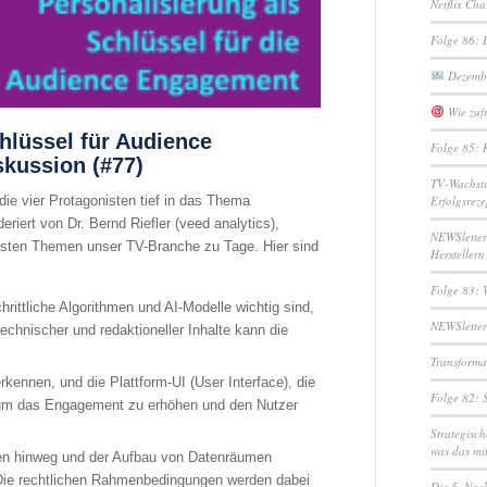
Netflix Ch
Folge 86: 
Dezembe
Wie zufr
hlüssel für Audience
Folge 85: 
kussion (#77)
TV-Wachstu
die vier Protagonisten tief in das Thema
Erfolgsreze
iert von Dr. Bernd Riefler (veed analytics),
NEWSletter
testen Themen unser TV-Branche zu Tage. Hier sind
Herstellern
Folge 83: 
hrittliche Algorithmen und AI-Modelle wichtig sind,
NEWSletter
technischer und redaktioneller Inhalte kann die
Transformat
rkennen, und die Plattform-UI (User Interface), die
Folge 82: 
, um das Engagement zu erhöhen und den Nutzer
Strategisc
was das mi
men hinweg und der Aufbau von Datenräumen
. Die rechtlichen Rahmenbedingungen werden dabei
Die 5. Nac