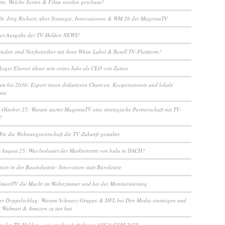
arts: Welche Serien & Filme werden geschaut?
Dr. Jörg Richartz über Strategie, Innovationen & WM 26 der MagentaTV
r-Ausgabe der TV-Helden NEWS!
ieden sind Netzbetreiber mit ihrer White Label & Resell TV-Plattform?
Roger Elsener übser sein erstes Jahr als CEO von Zattoo
m bis 2030: Expert:innen diskutieren Chancen, Kooperationen und lokale
pte
 Oktober 25: Warum startet MagentaTV eine strategische Partnerschaft mit TV-
?
Wie die Wohnungswirtschaft die TV-Zukunft gestaltet
 August 25: Was bedeutet der Markteintritt von hulu in DACH?
ion in der Bauindustrie: Innovation statt Bürokratie
SmartTV die Macht im Wohnzimmer und bei der Monitarisierung
her Doppelschlag: Warum Schwarz-Gruppe & DFL bei Dyn Media einsteigen und
t Walmart & Amazon zu tun hat
ht der TV-Helden – ein starker Auftakt zur ANGA COM 2025