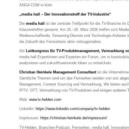
ANGA COM in Köln
„media hall – Der Innovationstreff der TV-Industrie“
Die
media hall
ist der zentrale Treffpunkt für die TV-Branche im
Klassentreffen genannt. Am 25.–26. März 2026 treffen sich Medie
Medienschaffende, Streaming-Dienste und Technologie-Anbieter i
die Zukunft des Fernsehens aktiv mitzugestalten.
Als
Leitkongress für TV-Produktmanagement, Vermarktung v
media hall Expertinnen und Experten ein Forum, um in konstruk
analysieren und zukunftsweisende Ideen zu entwickeln.
Christian Heinkele Management Consultant
ist die Unternehm
Sämtliche Themen rund um das Fernsehen werden von uns abgede
Management, Content Sourcing und Vermarktung. Wir bieten au
IPTV, OTT, Vermarktung von TV-Produkten und einigen anderen T
Web:
www.tv-helden.com
LinkedIn:
https://www.linkedin.com/company/tv-helden
Impressum:
https://christian-heinkele.de/impressum/
TV-Helden, Branchen-Podcast, Fernsehen, media hall, Innovations