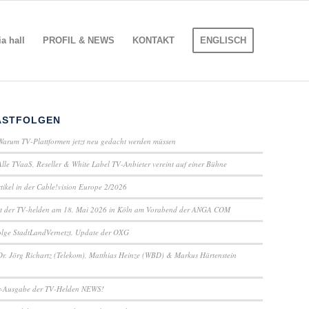
 hall
PROFIL & NEWS
KONTAKT
ENGLISCH
ASTFOLGEN
Warum TV-Plattformen jetzt neu gedacht werden müssen
Alle TVaaS, Reseller & White Label TV-Anbieter vereint auf einer Bühne
ikel in der Cable!vision Europe 2/2026
t der TV-helden am 18. Mai 2026 in Köln am Vorabend der ANGA COM
lge StadtLandVernetzt. Update der OXG
Dr. Jörg Richartz (Telekom), Matthias Heinze (WBD) & Markus Härtenstein
-Ausgabe der TV-Helden NEWS!