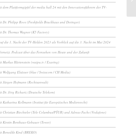
it dem Plattformgipfel der media hall 24 mit den Innovationsführern der TV-
it Dr. Philipp Roos (Freshfields Bruckhaus und Deringer)
it Dr. Thomas Wagner (K5 Factory)
auf die 1. Nacht der TV-Helden 2023 als Vorblick auf die 3. Nacht im Mai 2024
ernetzt. Podcast über das Fernsehen von Heute und der Zukunft
it Markus Härtenstein (waipu.tv / Exaring)
it Wolfgang Elsässer (blue / Swisscom / CH Media)
it Jürgen Hofmann (Rechtsanwalt)
it Dr. Jörg Richartz (Deutsche Telekom)
it Katharina Kollmann (Institut für Europäisches Medienrecht)
it Christian Biechteler (Tele Columbus/PŸUR) und Adreas Fuchs (Vodafone)
it Kirstin Benthaus-Gebauer (Tower)
it Benedikt Kind (BREKO)