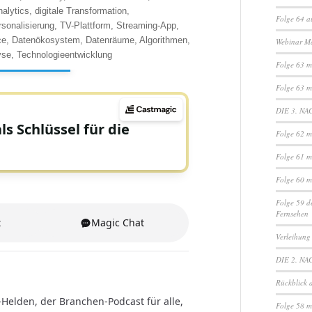
lytics, digitale Transformation,
Folge 64 a
onalisierung, TV-Plattform, Streaming-App,
nce, Datenökosystem, Datenräume, Algorithmen,
Webinar M
yse, Technologieentwicklung
Folge 63 mi
Folge 63 mi
DIE 3. NA
Folge 62 m
Folge 61 m
Folge 60 m
Folge 59 d
Fernsehen
Verleihung
DIE 2. NA
Rückblick 
Folge 58 m