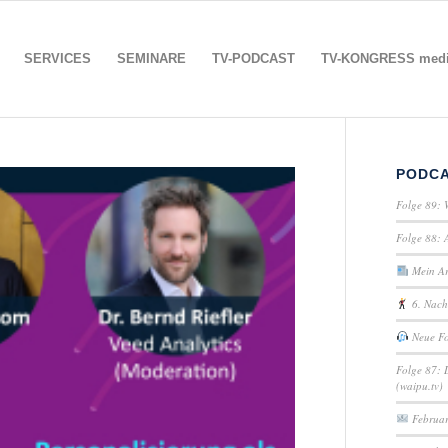
SERVICES
SEMINARE
TV-PODCAST
TV-KONGRESS media
PODC
Folge 89: 
Folge 88: 
Mein Art
6. Nach
Neue Fo
Folge 87: 
(waipu.tv)
Februar