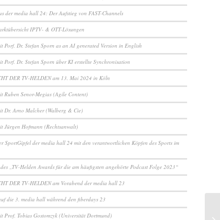
us der media hall 24: Der Aufstieg von FAST-Channels
arktübersicht IPTV- & OTT-Lösungen
t Porf. Dr. Stefan Sporn as an AI generated Version in English
t Porf. Dr. Stefan Sporn über KI erstellte Synchronisation
CHT DER TV-HELDEN am 13. Mai 2024 in Köln
it Ruben Senor-Megias (Agile Content)
it Dr. Arno Malcher (Walberg & Cie)
it Jürgen Hofmann (Rechtsanwalt)
er SportGipfel der media hall 24 mit den verantwortlichen Köpfen des Sports im
 des „TV-Helden Awards für die am häufigsten angehörte Podcast Folge 2023“
CHT DER TV-HELDEN am Vorabend der media hall 23
auf die 3. media hall während den fiberdays 23
it Prof. Tobias Gostomzyk (Universität Dortmund)