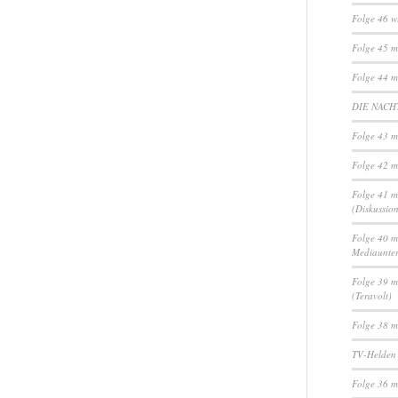
Folge 46 w
Folge 45 m
Folge 44 m
DIE NACHT
Folge 43 m
Folge 42 m
Folge 41 m
(Diskussio
Folge 40 m
Mediaunte
Folge 39 m
(Teravolt)
Folge 38 m
TV-Helden
Folge 36 m