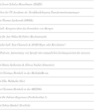
it Joern Schulze-Hesselmann (DAZN)
bot der TV-Academy.de: Zertifikatslehrgang Transformationsmanager
mit Thomas Lückerath (DWDL)
hall: Kongress über das Fernsehen von Morgen
it Dr. Jan Niklas Di Fabio (Rechtsanwalt)
edia hall: Fast Channels & AVOD Hype oder Revolution?
Podcast: Auswertung von Spotify mit erstaunlichen Leistungswerten für unseren
it Diana Spikowius & Alireza Siadat (Annerton)
mit Christian Heinkele in der MediaLABcom
it Elke Walthelm (Sky)
mit Christian Heinkele in der MEEDIA
it Dr. Fabian Ziegenaus (ProSiebenSat.1)
it Tobias Künkel (TeraVolt)