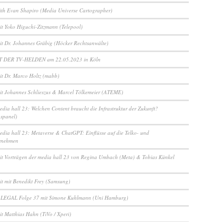
ith Evan Shapiro (Media Universe Cartographer)
it Yoko Higuchi-Zitzmann (Telepool)
it Dr. Johannes Gräbig (Höcker Rechtsanwälte)
 DER TV-HELDEN am 22.05.2023 in Köln
it Dr. Marco Holtz (mabb)
it Johannes Schlieszus & Marcel Tölkemeier (ATEME)
edia hall 23: Welchen Content braucht die Infrastruktur der Zukunft?
nspanel)
edia hall 23: Metaverse & ChatGPT: Einflüsse auf die Telko- und
rnehmen
it Vorträgen der media hall 23 von Regina Umbach (Meta) & Tobias Künkel
it mit Benedikt Frey (Samsung)
 LEGAL Folge 37 mit Simone Kuhlmann (Uni Hamburg)
it Matthias Hahn (TiVo / Xperi)