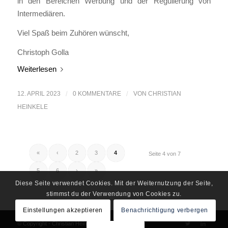
in den Bereichen Werbung und der Regulierung von
Intermediären.
Viel Spaß beim Zuhören wünscht,
Christoph Golla
Weiterlesen
12. APRIL 2023
/
0 KOMMENTARE
/
VON
CHRISTIAN
HEINKELE
«
‹
2
3
4
Seite 4 von 7
5
6
›
»
Diese Seite verwendet Cookies. Mit der Weiternutzung der Seite,
stimmst du der Verwendung von Cookies zu.
Einstellungen akzeptieren
Benachrichtigung verbergen
© Copyright - Christian Heinkele