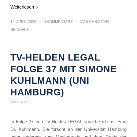
Weiterlesen
15. APRIL 2023
/
0 KOMMENTARE
/
VON
CHRISTIAN
HEINKELE
TV-HELDEN LEGAL
FOLGE 37 MIT SIMONE
KUHLMANN (UNI
HAMBURG)
PODCAST
In Folge 37 von TV-Helden LEGAL spreche ich mit Frau
Dr. Kuhlmann. Sie forscht an der Universität Hamburg
unter anderem zum Medienrecht und dem Recht der