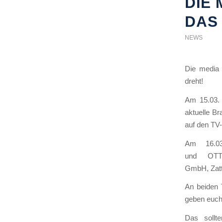
DIE
DAS
NEWS
Die media 
dreht!
Am 15.03. 
aktuelle B
auf den TV
Am 16.03
und OTT 
GmbH, Zatt
An beiden 
geben euch 
Das sollt