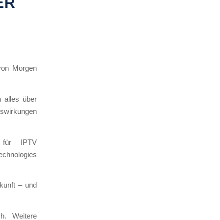
ER
 von Morgen
 alles über
uswirkungen
 für IPTV
hnologies
kunft – und
h. Weitere