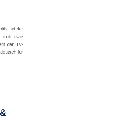
tify hat der
nnenten wie
egt der TV-
deutsch für
 &