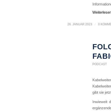
Information
Weiterlese
26. JANUAR 2023
/
0 KOMM
FOLG
FAB
PODCAST
Kabelweite
Kabelweite
gibt sie je
Inwieweit 
ergänzende