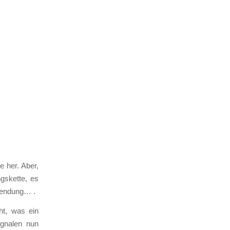
 her. Aber,
gskette, es
rsendung… .
ht, was ein
ignalen nun