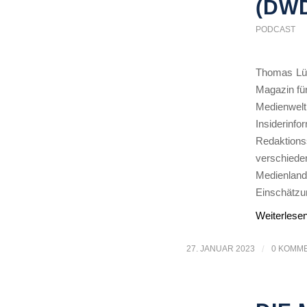
(DW
PODCAST
Thomas Lüc
Magazin fü
Medienwel
Insiderin
Redaktions
verschiede
Medienland
Einschätzun
Weiterlese
27. JANUAR 2023
/
0 KOMM