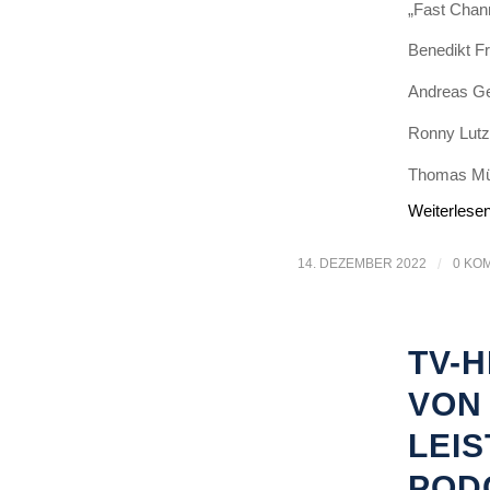
„Fast Chan
Benedikt F
Andreas Ger
Ronny Lut
Thomas Münz
Weiterlese
14. DEZEMBER 2022
/
0 KO
TV-
VON
LEI
POD