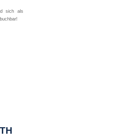
 und sich als
ln buchbar!
ATH