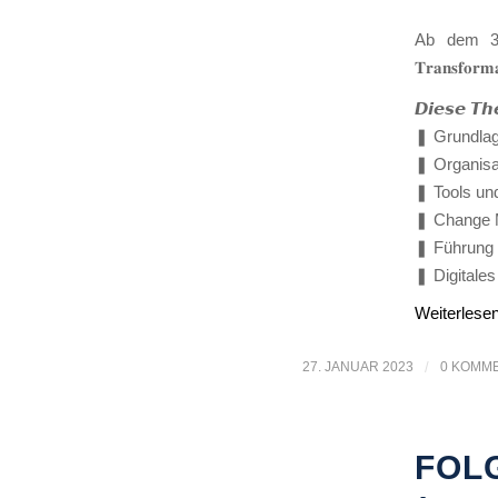
Ab dem 3. Ap
𝐓𝐫𝐚𝐧𝐬𝐟𝐨
𝘿𝙞𝙚𝙨𝙚 𝙏𝙝
❚ Grundla
❚ Organisa
❚ Tools un
❚ Change M
❚ Führung u
❚ Digitale
Weiterlese
27. JANUAR 2023
/
0 KOMM
FOL