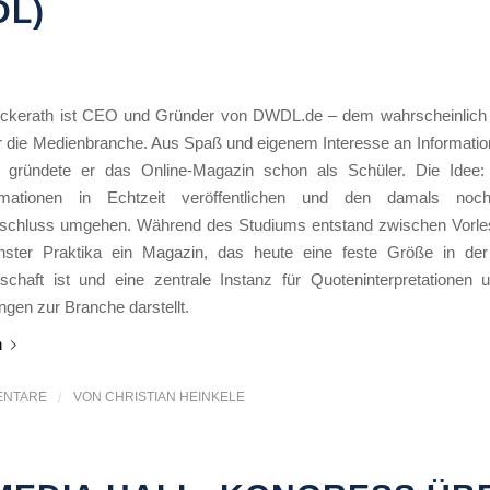
DL)
kerath ist CEO und Gründer von DWDL.de – dem wahrscheinlich 
r die Medienbranche. Aus Spaß und eigenem Interesse an Informatio
t gründete er das Online-Magazin schon als Schüler. Die Idee
formationen in Echtzeit veröffentlichen und den damals noc
schluss umgehen. Während des Studiums entstand zwischen Vorl
nster Praktika ein Magazin, das heute eine feste Größe in de
schaft ist und eine zentrale Instanz für Quoteninterpretationen u
gen zur Branche darstellt.
n
ENTARE
/
VON
CHRISTIAN HEINKELE