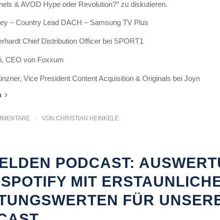
nels & AVOD Hype oder Revolution?“ zu diskutieren.
rey – Country Lead DACH – Samsung TV Plus
hardt Chief Distribution Officer bei SPORT1
zi, CEO von Foxxum
ner, Vice President Content Acquisition & Originals bei Joyn
n
MMENTARE
/
VON
CHRISTIAN HEINKELE
HELDEN PODCAST: AUSWER
 SPOTIFY MIT ERSTAUNLICH
STUNGSWERTEN FÜR UNSER
CAST