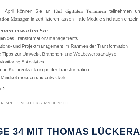
ril können Sie an 𝐟ü𝐧𝐟 𝐝𝐢𝐠𝐢𝐭𝐚𝐥𝐞𝐧 𝐓𝐞𝐫𝐦𝐢𝐧𝐞𝐧 teilnehmen
𝐫𝐦𝐚𝐭𝐢𝐨𝐧 𝐌𝐚𝐧𝐚𝐠𝐞𝐫:𝗶𝗻 zertifizieren lassen – alle Module sind auch einze
𝙚𝙢𝙚𝙣 𝙚𝙧𝙬𝙖𝙧𝙩𝙚𝙣 𝙎𝙞𝙚:
gen des Transformationsmanagements
tions- und Projektmanagement im Rahmen der Transformation
d Tipps zur Umwelt-, Branchen- und Wettbewerbsanalyse
onitoring & Analytics
nd Kulturentwicklung in der Transformation
s Mindset messen und entwickeln
n
ENTARE
/
VON
CHRISTIAN HEINKELE
GE 34 MIT THOMAS LÜCKER