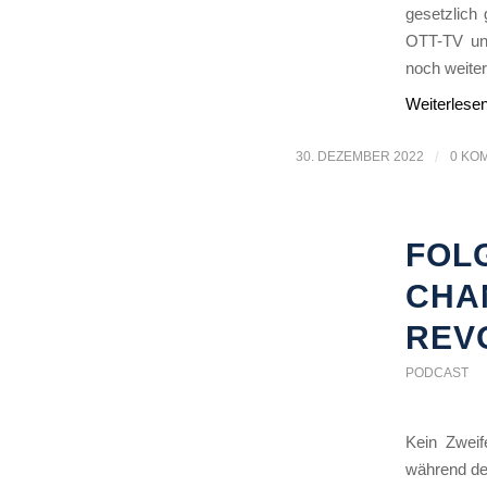
gesetzlich 
OTT-TV und
noch weite
Weiterlese
30. DEZEMBER 2022
/
0 KO
FOLG
CHA
REV
PODCAST
Kein Zwei
während de